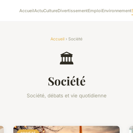
Accueil
Actu
Culture
Divertissement
Emploi
Environnement
Accueil
› Société
🏛️
Société
Société, débats et vie quotidienne