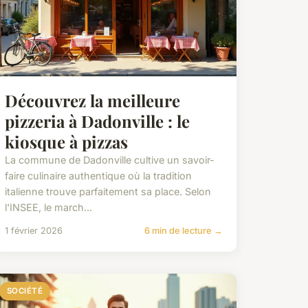
Découvrez la meilleure
pizzeria à Dadonville : le
kiosque à pizzas
La commune de Dadonville cultive un savoir-
faire culinaire authentique où la tradition
italienne trouve parfaitement sa place. Selon
l'INSEE, le march...
1 février 2026
6 min de lecture →
SOCIÉTÉ