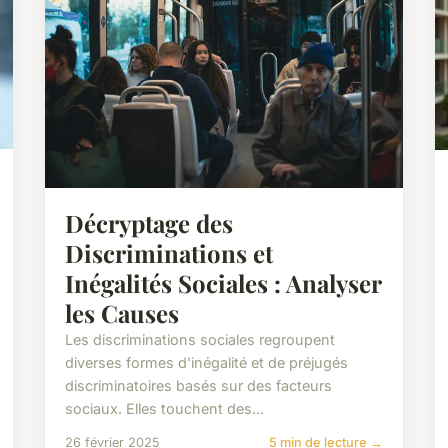
Décryptage des
Discriminations et
Inégalités Sociales : Analyser
les Causes
Les discriminations sociales regroupent
diverses formes d'inégalité et de préjugés
discriminatoires basés sur des facteurs
sociaux. Elles touchent des...
26 février 2025
5 min de lecture →